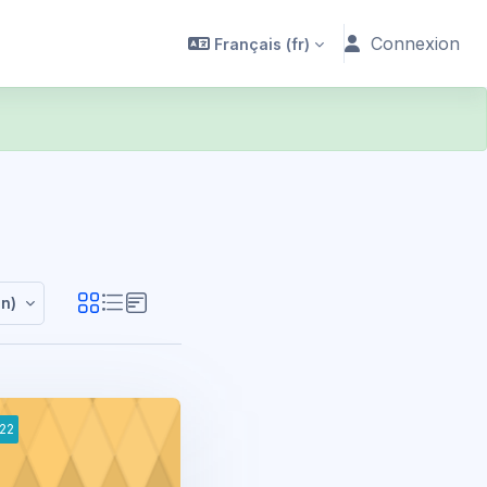
Connexion
Français ‎(fr)‎
AURATION
un)
22