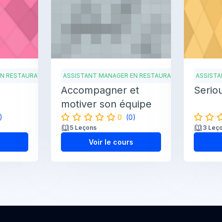
EN RESTAURATION
ASSISTANT MANAGER EN RESTAURATION
ASSISTA
Accompagner et
Serio
motiver son équipe
)
0
(0)
5 Leçons
3 Leç
s
Voir le cours