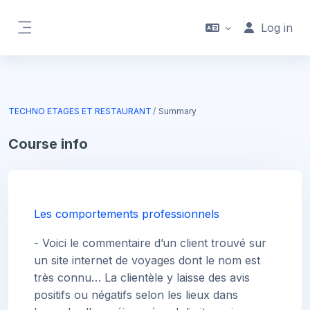
Skip to main content
Bienvenue sur la nouvelle plateforme Elearning de
Log in
CFA CREE FORMATION
Side panel
TECHNO ETAGES ET RESTAURANT
Summary
Course info
Les comportements professionnels
- Voici le commentaire d’un client trouvé sur
un site internet de voyages dont le nom est
très connu… La clientèle y laisse des avis
positifs ou négatifs selon les lieux dans